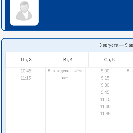
3 августа — 9 а
Пн, 3
Вт, 4
Ср, 5
10:45
9:00
В этот день приёма
В э
11:15
9:15
нет.
9:30
9:45
11:15
11:30
11:45