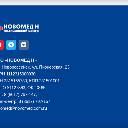
О «НОВОМЕД Н»
. Новороссийск, ул. Пионерская, 23
РН 1112315000930
Н 2315165730, КПП 231501001
ПО 91127893, ОКПФ 65
 : 8 (8617) 797-147;
л-центр: 8 (8617) 797-157
vomed@novomed.com.ru