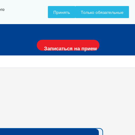
его
Принять
Только обязательные
+7 (8617) 797-157
Записаться на прием