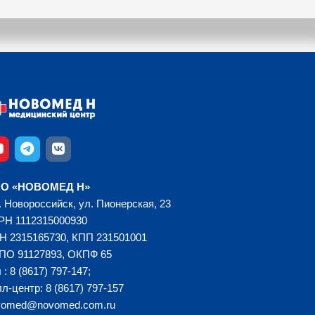
О «НОВОМЕД Н»
. Новороссийск, ул. Пионерская, 23
РН 1112315000930
Н 2315165730, КПП 231501001
ПО 91127893, ОКПФ 65
 : 8 (8617) 797-147;
л-центр: 8 (8617) 797-157
vomed@novomed.com.ru