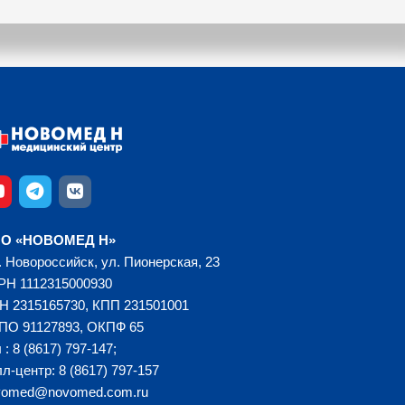
О «НОВОМЕД Н»
. Новороссийск, ул. Пионерская, 23
РН 1112315000930
Н 2315165730, КПП 231501001
ПО 91127893, ОКПФ 65
 : 8 (8617) 797-147;
л-центр: 8 (8617) 797-157
vomed@novomed.com.ru