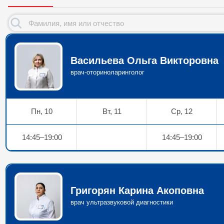
Васильева Ольга Викторовна
врач-оториноларинголог
Пн, 10
Вт, 11
Ср, 12
14:45–19:00
14:45–19:00
Григорян Карина Акоповна
врач ультразвуковой диагностики