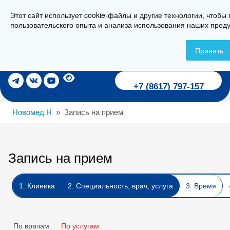
Этот сайт использует cookie-файлы и другие технологии, чтобы
г. Новороссийск, ул. Пионерская, 23
пользовательского опыта и анализа использования наших проду
Принять
Записаться на прием
+7 (8617) 797-157
Новомед Н
Запись на прием
Запись на прием
1. Клиника
2. Специальность, врач, услуга
3. Время
По врачам
По услугам