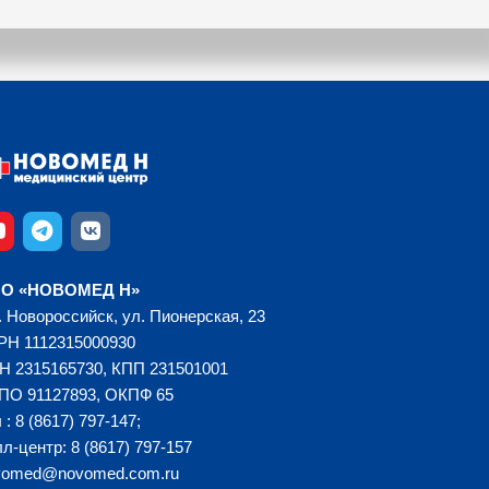
О «НОВОМЕД Н»
. Новороссийск, ул. Пионерская, 23
РН 1112315000930
Н 2315165730, КПП 231501001
ПО 91127893, ОКПФ 65
 : 8 (8617) 797-147;
л-центр: 8 (8617) 797-157
vomed@novomed.com.ru