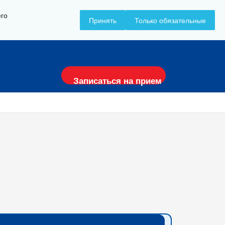
его
Принять
Только обязательные
+7 (8617) 797-157
Записаться на прием