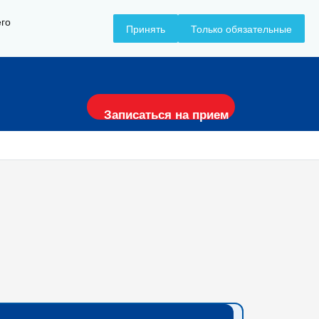
его
Принять
Только обязательные
+7 (8617) 797-157
Записаться на прием