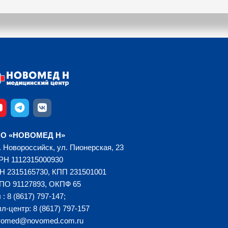
О «НОВОМЕД Н»
. Новороссийск, ул. Пионерская, 23
РН 1112315000930
Н 2315165730, КПП 231501001
ПО 91127893, ОКПФ 65
 : 8 (8617) 797-147;
л-центр: 8 (8617) 797-157
vomed@novomed.com.ru